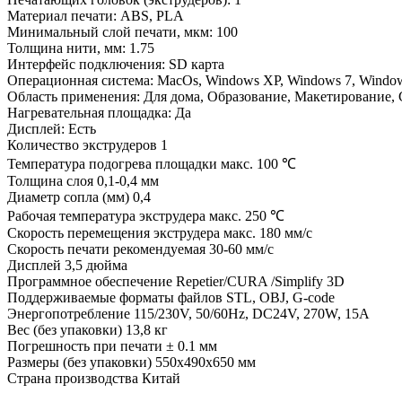
Материал печати:
ABS, PLA
Минимальный слой печати, мкм:
100
Толщина нити, мм:
1.75
Интерфейс подключения:
SD карта
Операционная система:
MacOs, Windows XP, Windows 7, Window
Область применения:
Для дома, Образование, Макетирование,
Нагревательная площадка:
Да
Дисплей:
Есть
Количество экструдеров
1
Температура подогрева площадки макс.
100 ℃
Толщина слоя
0,1-0,4 мм
Диаметр сопла (мм)
0,4
Рабочая температура экструдера макс.
250 ℃
Скорость перемещения экструдера
макс. 180 мм/с
Скорость печати
рекомендуемая 30-60 мм/с
Дисплей
3,5 дюйма
Программное обеспечение
Repetier/CURA /Simplify 3D
Поддерживаемые форматы файлов
STL, OBJ, G-code
Энергопотребление
115/230V, 50/60Hz, DC24V, 270W, 15A
Вес (без упаковки)
13,8 кг
Погрешность при печати
± 0.1 мм
Размеры (без упаковки)
550х490х650 мм
Страна производства
Китай