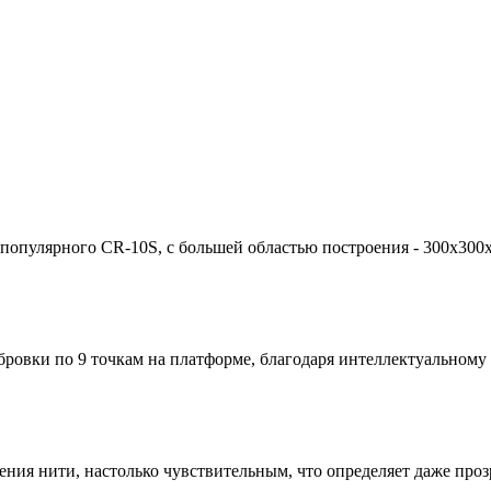
ь популярного CR-10S, с большей областью построения - 300х30
ровки по 9 точкам на платформе, благодаря интеллектуальному
я нити, настолько чувствительным, что определяет даже прозр