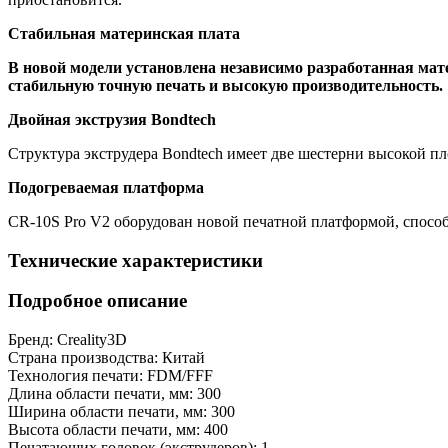
Стабильная материнская плата
В новой модели установлена независимо разработанная мате
стабильную точную печать и высокую производительность.
Двойная экструзия Bondtech
Структура экструдера Bondtech имеет две шестерни высокой п
Подогреваемая платформа
CR-10S Pro V2 оборудован новой печатной платформой, способн
Технические характеристики
Подробное описание
Бренд:
Creality3D
Страна производства:
Китай
Технология печати:
FDM/FFF
Длина области печати, мм:
300
Ширина области печати, мм:
300
Высота области печати, мм:
400
Печатающих головок (экструдеров):
1