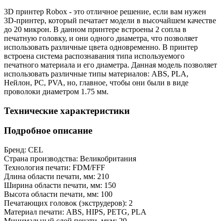
3D принтер Robox - это отличное решение, если вам нужен
3D-принтер, который печатает модели в высочайшем качестве
до 20 микрон. В данном принтере встроены 2 сопла в
печатную головку, и они одного диаметра, что позволяет
использовать различные цвета одновременно. В принтер
встроена система распознавания типа используемого
печатного материала и его диаметра. Данная модель позволяет
использовать различные типы материалов: ABS, PLA,
Нейлон, PC, PVA, но, главное, чтобы они были в виде
проволоки диаметром 1.75 мм.
Технические характеристики
Подробное описание
Бренд:
CEL
Страна производства:
Великобритания
Технология печати:
FDM/FFF
Длина области печати, мм:
210
Ширина области печати, мм:
150
Высота области печати, мм:
100
Печатающих головок (экструдеров):
2
Материал печати:
ABS, HIPS, PETG, PLA
Минимальный слой печати, мкм:
20