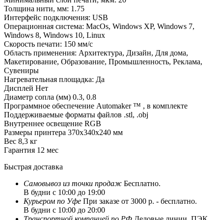
Толщина нити, мм:
1.75
Интерфейс подключения:
USB
Операционная система:
MacOs, Windows XP, Windows 7,
Windows 8, Windows 10, Linux
Скорость печати:
150 мм/с
Область применения:
Архитектура, Дизайн, Для дома,
Макетирование, Образование, Промышленность, Реклама,
Сувениры
Нагревательная площадка:
Да
Дисплей
Нет
Диаметр сопла (мм)
0.3, 0.8
Программное обеспечение
Automaker ™ , в комплекте
Поддерживаемые форматы файлов
.stl, .obj
Внутреннее освещение
RGB
Размеры принтера
370x340x240 мм
Вес
8,3 кг
Гарантия
12 мес
Быстрая доставка
Самовывоз из
точки продаж
Бесплатно.
В будни с 10:00 до 19:00
Курьером по Уфе
При заказе от 3000 р. - бесплатно.
В будни с 10:00 до 20:00
Транспортной компанией по РФ
Деловые линии, ПЭК,