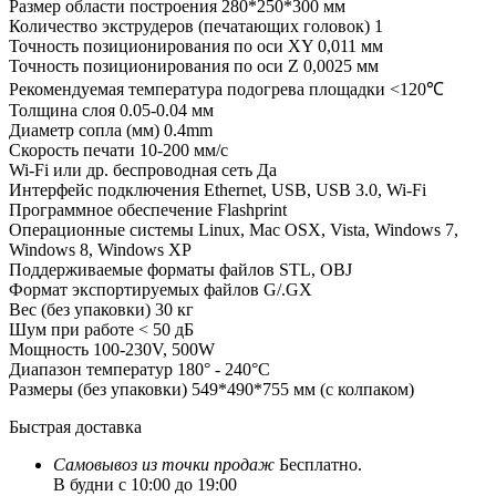
Размер области построения
280*250*300 мм
Количество экструдеров (печатающих головок)
1
Точность позиционирования по оси XY
0,011 мм
Точность позиционирования по оси Z
0,0025 мм
Рекомендуемая температура подогрева площадки
<120℃
Толщина слоя
0.05-0.04 мм
Диаметр сопла (мм)
0.4mm
Скорость печати
10-200 мм/с
Wi-Fi или др. беспроводная сеть
Да
Интерфейс подключения
Ethernet, USB, USB 3.0, Wi-Fi
Программное обеспечение
Flashprint
Операционные системы
Linux, Mac OSX, Vista, Windows 7,
Windows 8, Windows XP
Поддерживаемые форматы файлов
STL, OBJ
Формат экспортируемых файлов
G/.GX
Вес (без упаковки)
30 кг
Шум при работе
< 50 дБ
Мощность
100-230V, 500W
Диапазон температур
180° - 240°C
Размеры (без упаковки)
549*490*755 мм (с колпаком)
Быстрая доставка
Самовывоз из
точки продаж
Бесплатно.
В будни с 10:00 до 19:00