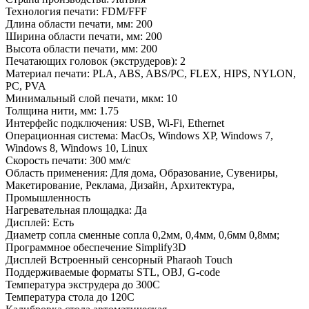
Технология печати:
FDM/FFF
Длина области печати, мм:
200
Ширина области печати, мм:
200
Высота области печати, мм:
200
Печатающих головок (экструдеров):
2
Материал печати:
PLA, ABS, ABS/PC, FLEX, HIPS, NYLON,
PC, PVA
Минимальный слой печати, мкм:
10
Толщина нити, мм:
1.75
Интерфейс подключения:
USB, Wi-Fi, Ethernet
Операционная система:
MacOs, Windows XP, Windows 7,
Windows 8, Windows 10, Linux
Скорость печати:
300 мм/с
Область применения:
Для дома, Образование, Сувениры,
Макетирование, Реклама, Дизайн, Архитектура,
Промышленность
Нагревательная площадка:
Да
Дисплей:
Есть
Диаметр сопла
сменные сопла 0,2мм, 0,4мм, 0,6мм 0,8мм;
Программное обеспечение
Simplify3D
Дисплей
Встроенный сенсорный Pharaoh Touch
Поддерживаемые форматы
STL, OBJ, G-code
Температура экструдера
до 300С
Температура стола
до 120С