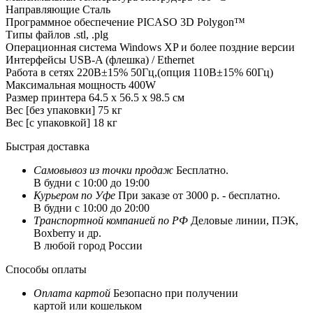
Направляющие
Сталь
Программное обеспечение
PICASO 3D Polygon™
Типы файлов
.stl, .plg
Операционная система
Windows XP и более поздние версии
Интерфейсы
USB-A (флешка) / Ethernet
Работа в сетях
220В±15% 50Гц,(опция 110В±15% 60Гц)
Максимальная мощность
400W
Размер принтера
64.5 x 56.5 x 98.5 см
Вес [без упаковки]
75 кг
Вес [с упаковкой]
18 кг
Быстрая доставка
Самовывоз из
точки продаж
Бесплатно.
В будни с 10:00 до 19:00
Курьером по Уфе
При заказе от 3000 р. - бесплатно.
В будни с 10:00 до 20:00
Транспортной компанией по РФ
Деловые линии, ПЭК,
Boxberry и др.
В любой город России
Способы оплаты
Оплата картой
Безопасно при получении
картой или кошельком