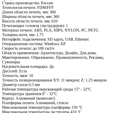
Страна производства:
Россия
Технология печати:
FDM/FFF
Длина области печати, мм:
360
Ширина области печати, мм:
360
Высота области печати, мм:
610
Печатающих головок (экструдеров):
1
Материал печати:
ABS, PLA, HIPS, NYLON, PC, PETG
Толщина нити, мм:
1.75
Интерфейс подключения:
SD карта, USB, Ethernet
Операционная система:
Windows XP
Скорость печати:
до 100 см3/ч
Область применения:
Архитектура, Дизайн, Для дома,
Макетирование, Образование, Промышленность, Реклама,
Сувениры
Нагревательная площадка:
Да
Дисплей:
Есть
Точность, мкм:
10
Точность позиционирования
XY: 11 микрон; Z: 1.25 микрон
Диаметр сопла
0.3 мм
Рабочая температура окружающей среды
15° - 32°С
Температура хранения
0° - 32°С
Корпус
Алюминий [композит]
Платформа печати
Алюминий, стекло
Максимальная температура платформы
150 °C
Максимальная температура экструдера
410 °C