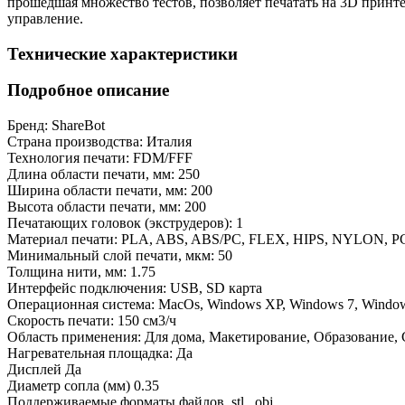
прошедшая множество тестов, позволяет печатать на 3D прин
управление.
Технические характеристики
Подробное описание
Бренд:
ShareBot
Страна производства:
Италия
Технология печати:
FDM/FFF
Длина области печати, мм:
250
Ширина области печати, мм:
200
Высота области печати, мм:
200
Печатающих головок (экструдеров):
1
Материал печати:
PLA, ABS, ABS/PC, FLEX, HIPS, NYLON, P
Минимальный слой печати, мкм:
50
Толщина нити, мм:
1.75
Интерфейс подключения:
USB, SD карта
Операционная система:
MacOs, Windows XP, Windows 7, Window
Скорость печати:
150 см3/ч
Область применения:
Для дома, Макетирование, Образование,
Нагревательная площадка:
Да
Дисплей
Да
Диаметр сопла (мм)
0.35
Поддерживаемые форматы файлов
.stl, .obj