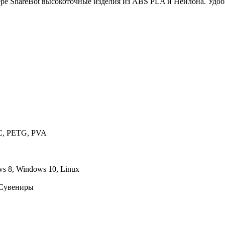
тере ShareBot высокоточные изделия из ABS PLA и Нейлона. Уд
C, PETG, PVA
s 8, Windows 10, Linux
 Сувениры