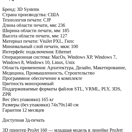
Бренд:
3D Systems
Страна производства:
США
Технология печати:
CJP
Длина области печати, мм:
236
Ширина области печати, мм:
185
Высота области печати, мм:
127
Материал печати:
VisiJet PXL, Гипс
Минимальный слой печати, мкм:
100
Интерфейс подключения:
Ethernet
Операционная система:
MacOs, Windows XP, Windows 7,
Windows 8, Windows 10, Linux, Unix
Область применения:
Архитектура, Дизайн, Макетирование,
Медицина, Промышленность, Строительство
Программное обеспечение
в комплекте
Цветность
монохромный
Поддерживаемые форматы файлов
STL, VRML, PLY, 3DS,
ZPR
Вес (без упаковки)
165 кг
Размеры (без упаковки)
74x79x140 cм
Гарантия
12 месяцев
Доступная 3д-печать
3D принтер ProJet 160 — младшая модель в линейке ProJert