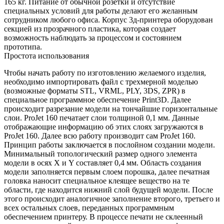
165 кг. Питание от обычной розетки и отсутствие
специальных условий для работы делают его желанным
сотрудником любого офиса. Корпус 3д-принтера оборудован
секцией из прозрачного пластика, которая создает
возможность наблюдать за процессом и состоянием
прототипа.
Простота использования
Чтобы начать работу по изготовлению желаемого изделия,
необходимо импортировать файл с трехмерной моделью
(возможные форматы STL, VRML, PLY, 3DS, ZPR) в
специальное программное обеспечение Print3D. Далее
происходит разрезание модели на тончайшие горизонтальные
слои. ProJet 160 печатает слои толщиной 0,1 мм. Данные
отображающие информацию об этих слоях загружаются в
ProJet 160. Далее всю работу производит сам ProJet 160.
Принцип работы заключается в послойном создании модели.
Минимальный топологический размер одного элемента
модели в осях X и Y составляет 0,4 мм. Область создания
модели заполняется первым слоем порошка, далее печатная
головка наносит специальное клеящее вещество на те
области, где находится нижний слой будущей модели. После
этого происходит аналогичное заполнение второго, третьего и
всех остальных слоев, переданных программным
обеспечением принтеру. В процессе печати не склеенный