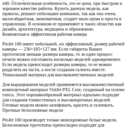
x60. Отличительная особенность, это ее цена, при быстром и
хорошем качестве работы. Купить данную модель, как
правило, решают небольшие компании, так как она очень
малогабаритная, экономичная, создает мало шума и проста в
управлении. В основном ее применяют в таких областях как
дизайн, архитектура, медицина и образование.
Компактная и эффективная рабочая камера
ProJet 160 имеет небольшой, но эффективный, размер рабочей
камеры — 236×185×127 мм. Если габариты Ваших
прототипов меньше размера камеры, то за один процесс
печати можно изготавить несколько моделей одновременно.
Если модель превосходит размеры камеры, то ее можно
разделить на части, а после создания склеить вместе.
Уникальный материал для высококачественных моделей
Для выращивания моделей применяется высококачественный
композитный материал VisiJet PXL Core, созданный на основе
гипса. Этот порошкообразный материал идеально подходят
для создания тонкостенных и высокопрочных моделей.
Готовые модели можно шлифовать, красить и склеивать.
Прочные белоснежные модели
ProJet 160 производит только монохромные белые модели.
Белоснежные прототипы превосходно подходят для