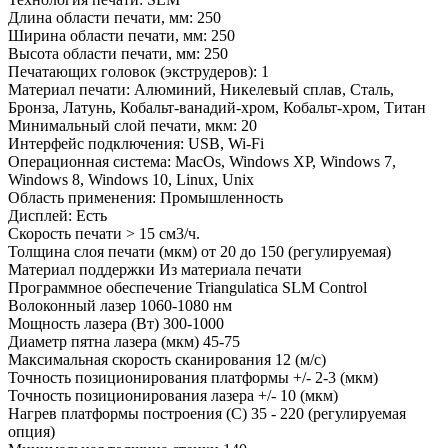
Длина области печати, мм:
250
Ширина области печати, мм:
250
Высота области печати, мм:
250
Печатающих головок (экструдеров):
1
Материал печати:
Алюминий, Никелевый сплав, Сталь,
Бронза, Латунь, Кобальт-ванадий-хром, Кобальт-хром, Титан
Минимальный слой печати, мкм:
20
Интерфейс подключения:
USB, Wi-Fi
Операционная система:
MacOs, Windows XP, Windows 7,
Windows 8, Windows 10, Linux, Unix
Область применения:
Промышленность
Дисплей:
Есть
Скорость печати
> 15 см3/ч.
Толщина слоя печати (мкм)
от 20 до 150 (регулируемая)
Материал поддержки
Из материала печати
Программное обеспечение
Triangulatica SLM Control
Волоконный лазер
1060-1080 нм
Мощность лазера (Вт)
300-1000
Диаметр пятна лазера (мкм)
45-75
Максимальная скорость сканирования
12 (м/с)
Точность позиционирования платформы
+/- 2-3 (мкм)
Точность позиционирования лазера
+/- 10 (мкм)
Нагрев платформы построения (C)
35 - 220 (регулируемая
опция)