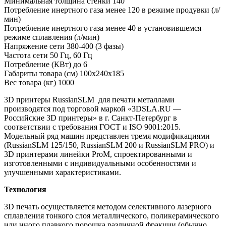
Минимальная толщина стенки
140
Потребление инертного газа
менее 120 в режиме продувки (л/
мин)
Потребление инертного газа
менее 40 в установившемся
режиме сплавления (л/мин)
Напряжение сети
380-400 (3 фазы)
Частота сети
50 Гц, 60 Гц
Потребление (КВт)
до 6
Габариты товара (см)
100x240x185
Вес товара (кг)
1000
3D принтеры RussianSLM для печати металлами
производятся под торговой маркой «3DSLA.RU —
Российские 3D принтеры» в г. Санкт-Петербург в
соответствии с требования ГОСТ и ISO 9001:2015.
Модельный ряд машин представлен тремя модификациями
(RussianSLM 125/150, RussianSLM 200 и RussianSLM PRO) и
3D принтерами линейки ProM, спроектированными и
изготовленными с индивидуальными особенностями и
улучшенными характеристиками.
Технология
3D печать осуществляется методом селективного лазерного
сплавления тонкого слоя металлического, поликерамического
или иного плавкого порошка различной фракции (обычно,