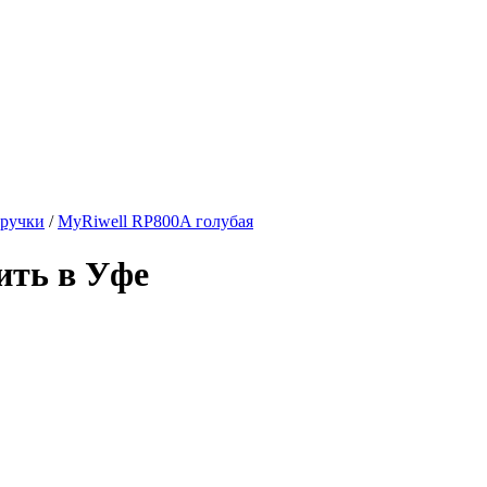
 ручки
/
MyRiwell RP800A голубая
ить в Уфе