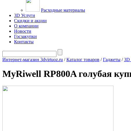
Расходные материалы
3D Услуги
Скидки и акции
О компании
Новости
Госзакупки
Контакты
Интернет-магазин 3dvirtuoz.ru
/
Каталог товаров
/
Гаджеты
/
3D
MyRiwell RP800A голубая куп