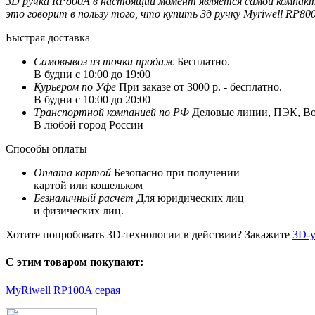
3D ручка RP800A в настоящий момент является самой компактн
это говорит в пользу того, что купить 3д ручку Myriwell RP8
Быстрая доставка
Самовывоз из
точки продаж
Бесплатно.
В будни с 10:00 до 19:00
Курьером по Уфе
При заказе от 3000 р. - бесплатно.
В будни с 10:00 до 20:00
Транспортной компанией по РФ
Деловые линии, ПЭК, Box
В любой город России
Способы оплаты
Оплата картой
Безопасно при получении
картой или кошельком
Безналичный расчет
Для юридических лиц
и физических лиц.
Хотите попробовать 3D-технологии в действии? Закажите
3D-у
С этим товаром покупают:
MyRiwell RP100A серая