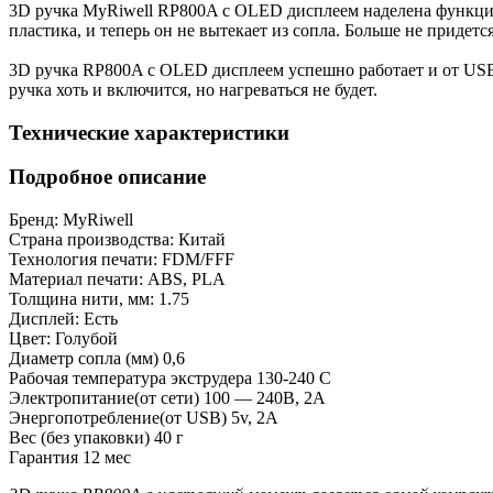
3D ручка MyRiwell RP800A c OLED дисплеем наделена функцие
пластика, и теперь он не вытекает из сопла. Больше не придетс
3D ручка RP800A c OLED дисплеем успешно работает и от USB-у
ручка хоть и включится, но нагреваться не будет.
Технические характеристики
Подробное описание
Бренд:
MyRiwell
Страна производства:
Китай
Технология печати:
FDM/FFF
Материал печати:
ABS, PLA
Толщина нити, мм:
1.75
Дисплей:
Есть
Цвет:
Голубой
Диаметр сопла (мм)
0,6
Рабочая температура экструдера
130-240 С
Электропитание(от сети)
100 — 240В, 2A
Энергопотребление(от USB)
5v, 2A
Вес (без упаковки)
40 г
Гарантия
12 мес