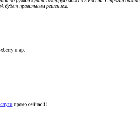
ой 3д ручкой купить которую можно в России. Строгий дизайн,
00A будет правильным решением.
berry и др.
слуги
прямо сейчас!!!