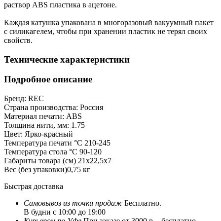
раствор ABS пластика в ацетоне.
Каждая катушка упакована в многоразовый вакуумный пакет
с силикагелем, чтобы при хранении пластик не терял своих
свойств.
Технические характеристики
Подробное описание
Бренд:
REC
Страна производства:
Россия
Материал печати:
ABS
Толщина нити, мм:
1.75
Цвет:
Ярко-красный
Температура печати °C
210-245
Температура стола °C
90-120
Габариты товара (см)
21x22,5x7
Вес (без упаковки)
0,75 кг
Быстрая доставка
Самовывоз из
точки продаж
Бесплатно.
В будни с 10:00 до 19:00
Курьером по Уфе
При заказе от 3000 р. - бесплатно.